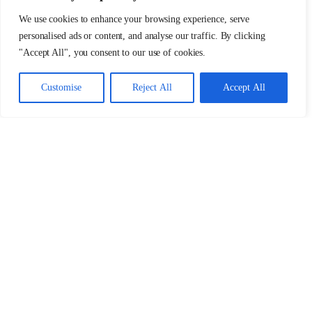
We use cookies to enhance your browsing experience, serve
personalised ads or content, and analyse our traffic. By clicking
"Accept All", you consent to our use of cookies.
Customise
Reject All
Accept All
BIG SHALA | 90M²
Viel Platz, viel Licht, klare Linien
Ideal für größere Gruppen, dynamische Vinyasa-
Sessions, Workshops, Sound & Breathwork,
Warme und harmonische Atmosphäre