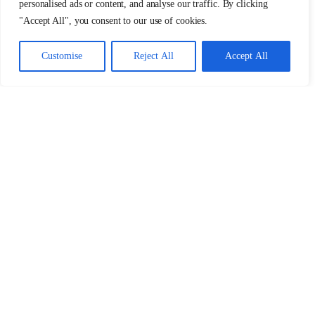
personalised ads or content, and analyse our traffic. By clicking
"Accept All", you consent to our use of cookies.
Customise
Reject All
Accept All
WAS UNS WICHTIG IST
eine eigenständige Unterrichtsweise und
ein authentischer Stil
Erfahrung im Unterrichten von
Gruppenklassen
Verlässlichkeit und ein gutes Gespür für
Raum, Energie und Community