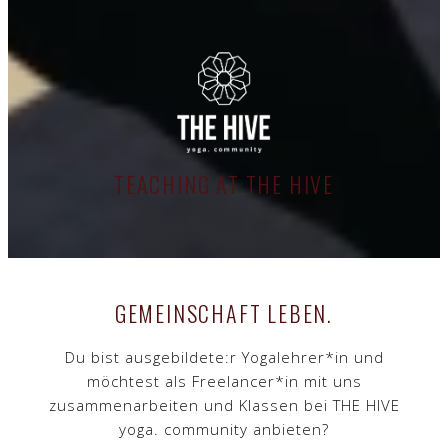
TEACHING AT THE HIVE
GEMEINSCHAFT LEBEN.
Du bist ausgebildete:r Yogalehrer*in und
möchtest als Freelancer*in mit uns
zusammenarbeiten und Klassen bei THE HIVE
yoga. community anbieten?